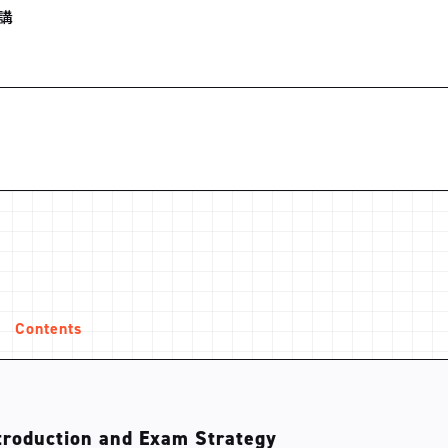
講
Contents
ntroduction and Exam Strategy