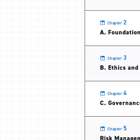
2
Chapter
A. Foundation
3
Chapter
B. Ethics and
4
Chapter
C. Governanc
5
Chapter
Risk Manage