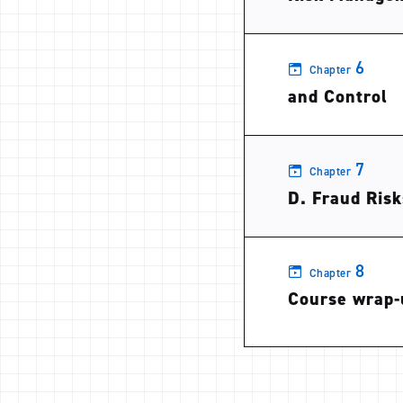
6
Chapter
and Control
7
Chapter
D. Fraud Risk
8
Chapter
Course wrap-