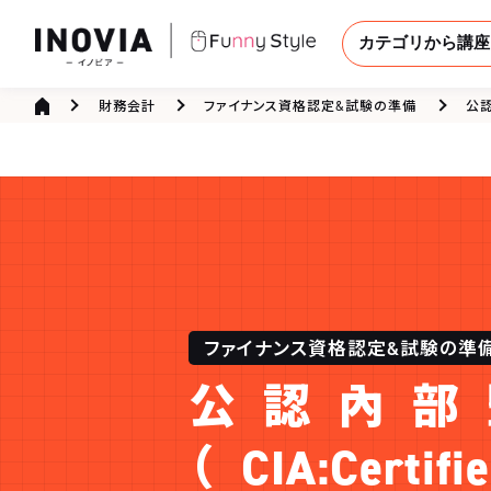
カテゴリから講座
財務会計
ファイナンス資格認定&試験の準備
公認內
ファイナンス資格認定&試験の準
公認內部
（CIA:Certifie