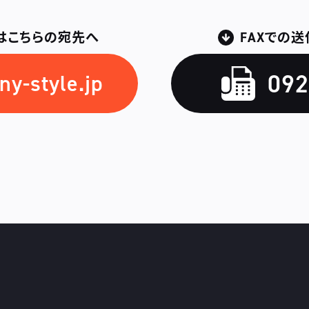
はこちらの宛先へ
FAXでの
092
y-style.jp