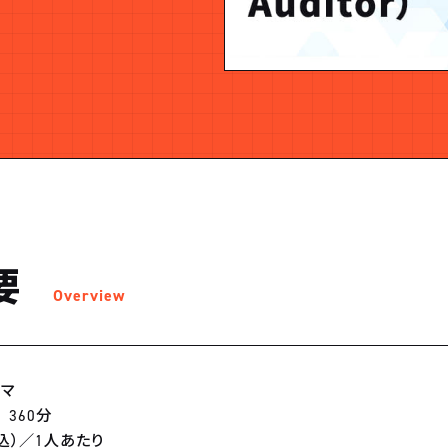
要
Overview
コマ
360分
（税込）／1人あたり