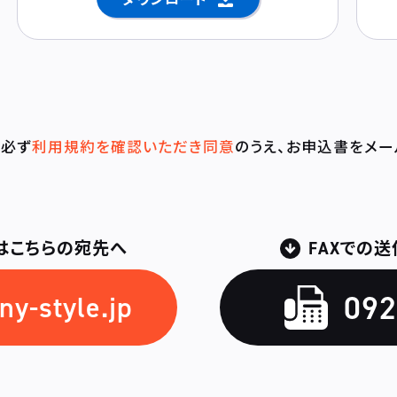
必ず
利用規約を確認いただき同意
のうえ、
お申込書をメー
はこちらの宛先へ
FAXでの
092
y-style.jp