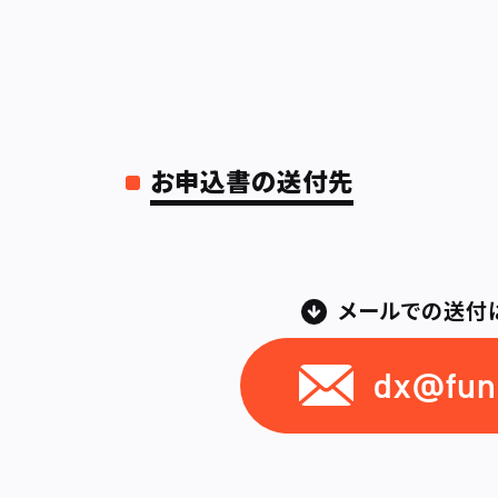
お申込書の送付先
メールでの送付
dx@funn