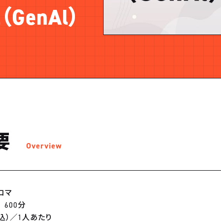
l（GenAl）
要
Overview
コマ
600分
（税込）／1人あたり